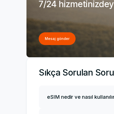
7/24 hizmetinizdey
Mesaj gönder
Sıkça Sorulan Soru
eSIM nedir ve nasıl kullanılı
Bir eSIM, elektronik veya sanal bir SIM
fiziksel SIM kartınızla birlikte kullanab