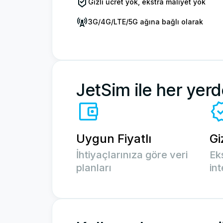
Gizli ücret yok, ekstra maliyet yok
3G/4G/LTE/5G ağına bağlı olarak
JetSim ile her yerd
Uygun Fiyatlı
Gi
İhtiyaçlarınıza göre veri
Ek
planları
in