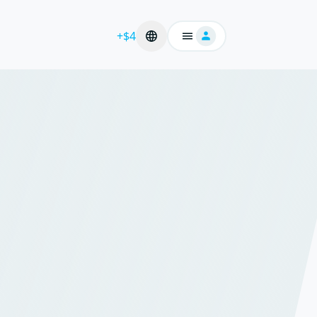
+$4
Giriş yap