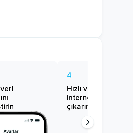
4
 veri
Hızlı ve güvenilir
ını
internetin keyfini
tirin
çıkarın