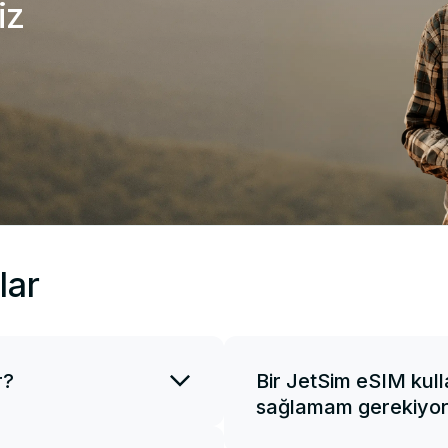
iz
lar
r?
Bir JetSim eSIM kull
sağlamam gerekiyo
 karttır. Gerekirse
ilirsiniz. Bir eSIM
JetSim, satın alma öncesin