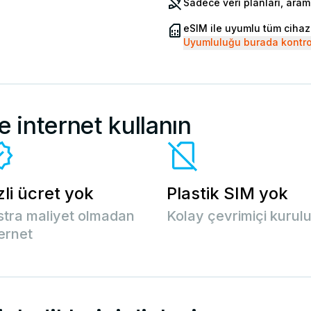
Sadece veri planları, ara
eSIM ile uyumlu tüm cihaz
Uyumluluğu burada kontro
e internet kullanın
zli ücret yok
Plastik SIM yok
stra maliyet olmadan
Kolay çevrimiçi kurul
ternet