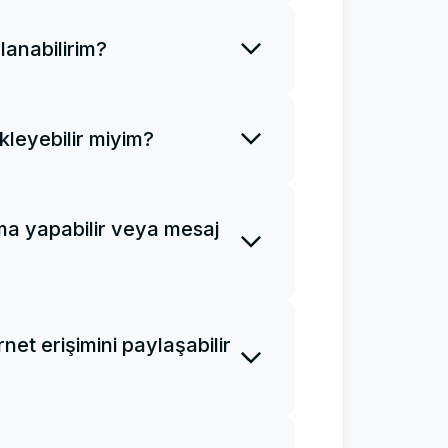
ilir ve hemen kullanmaya
lanabilirim?
kodunuzu sadece bir kez ve
bilirsiniz.
kleyebilir miyim?
r kez tarayabilirsiniz. eSIM'i
 satın almanız ve sıfırdan
ma yapabilir veya mesaj
rnet erişimi sağlamak için
. eSIM'lerimiz telefon
larını desteklemez.
rnet erişimini paylaşabilir
otspot olarak kullanabilirsiniz.
zla cihaza yükleyemezsiniz.