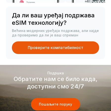
Да ли ваш уређај подржава
eSIM технологију?
Већина модерних уређаја подржава, али хајде
да проверимо да ли је ваш спреман
Проверите компатибилност
Подршка
Обратите нам се било када,
доступни смо 24/7
Пошаљите поруку