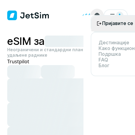
+$4
Пријавите се
eSIM за
Дестинације
Како функцио
Неограничени и стандардни планови за путнике и
Подршка
удаљене раднике
FAQ
Trustpilot
Блог