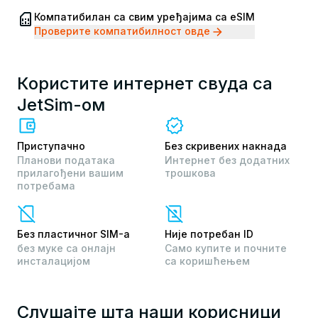
Компатибилан са свим уређајима са eSIM
Проверите компатибилност овде
Користите интернет свуда са
JetSim-ом
Приступачно
Без скривених накнада
Планови података
Интернет без додатних
прилагођени вашим
трошкова
потребама
Без пластичног SIM-а
Није потребан ID
без муке са онлајн
Само купите и почните
инсталацијом
са коришћењем
Слушајте шта наши корисници