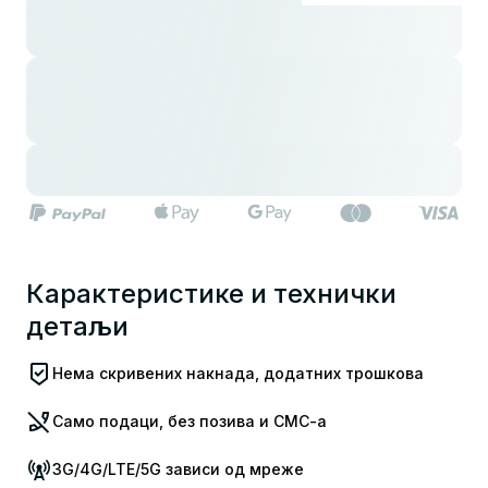
Карактеристике и технички
детаљи
Нема скривених накнада, додатних трошкова
Само подаци, без позива и СМС-а
3G/4G/LTE/5G зависи од мреже