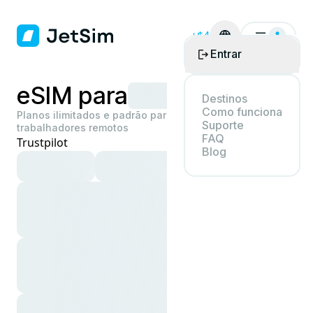
+$4
Entrar
eSIM para
Destinos
Como funciona
Planos ilimitados e padrão para viajantes e
Suporte
trabalhadores remotos
FAQ
Trustpilot
Blog