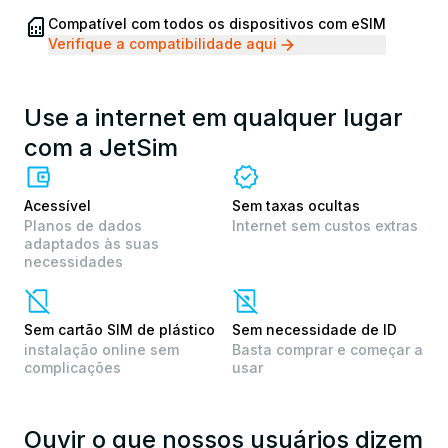
Compatível com todos os dispositivos com eSIM
Verifique a compatibilidade aqui
Use a internet em qualquer lugar
com a JetSim
Acessível
Sem taxas ocultas
Planos de dados
Internet sem custos extras
adaptados às suas
necessidades
Sem cartão SIM de plástico
Sem necessidade de ID
instalação online sem
Basta comprar e começar a
complicações
usar
Ouvir o que nossos usuários dizem