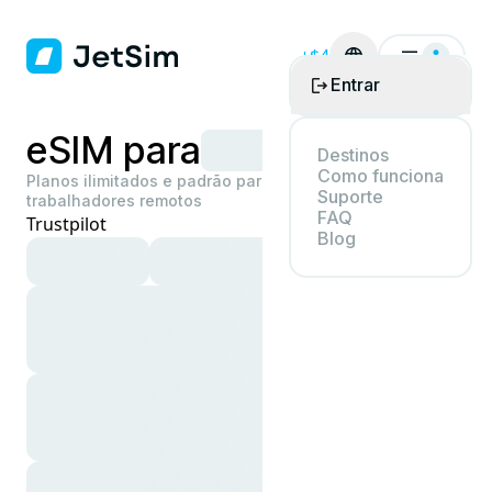
+$4
Entrar
eSIM para
Destinos
Como funciona
Planos ilimitados e padrão para viajantes e
Suporte
trabalhadores remotos
FAQ
Trustpilot
Blog