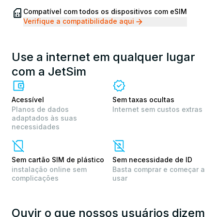
Compatível com todos os dispositivos com eSIM
Verifique a compatibilidade aqui
Use a internet em qualquer lugar
com a JetSim
Acessível
Sem taxas ocultas
Planos de dados
Internet sem custos extras
adaptados às suas
necessidades
Sem cartão SIM de plástico
Sem necessidade de ID
instalação online sem
Basta comprar e começar a
complicações
usar
Ouvir o que nossos usuários dizem