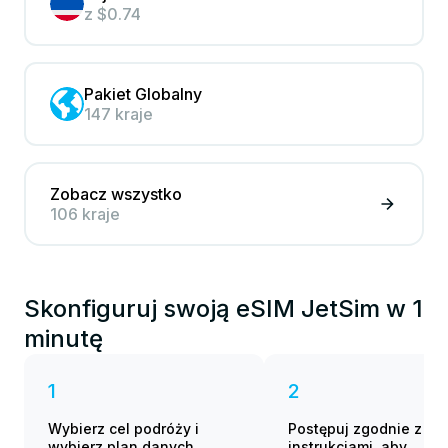
z
$0.74
Pakiet Globalny
147 kraje
Zobacz wszystko
106 kraje
Skonfiguruj swoją eSIM JetSim w 1
minutę
1
2
Wybierz cel podróży i
Postępuj zgodnie z
wybierz plan danych
instrukcjami, aby