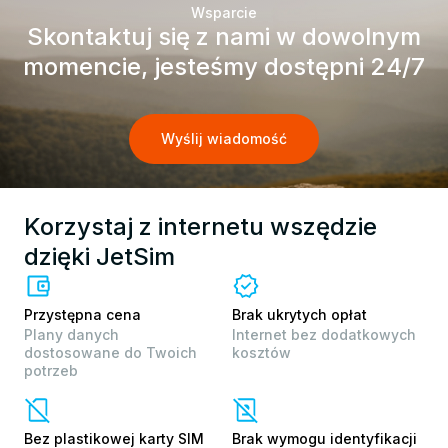
Wsparcie
Skontaktuj się z nami w dowolnym
momencie, jesteśmy dostępni 24/7
Wyślij wiadomość
Korzystaj z internetu wszędzie
dzięki JetSim
Przystępna cena
Brak ukrytych opłat
Plany danych
Internet bez dodatkowych
dostosowane do Twoich
kosztów
potrzeb
Bez plastikowej karty SIM
Brak wymogu identyfikacji