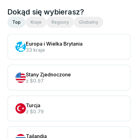
Dokąd się wybierasz?
Top
Kraje
Regiony
Globalny
Europa i Wielka Brytania
33 kraje
Stany Zjednoczone
z
$0.97
Turcja
z
$0.79
Tajlandia