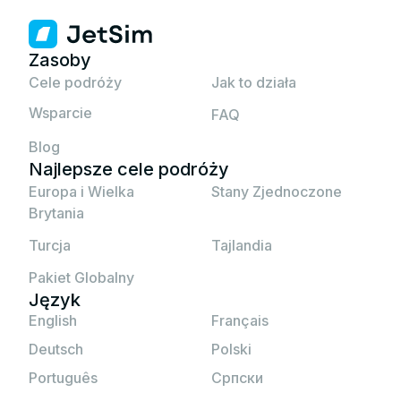
zużyciu danych.
Spróbuj ręcznie zainstalować eSIM
upewnij się, że aktywujesz go, gdy
(instrukcje są dołączone do kodu QR).
zamierzasz z niego korzystać.
Jeśli żadna z powyższych opcji nie działa,
Zasoby
proszę
skontaktuj się z pomocą techniczną
Cele podróży
Jak to działa
JetSim.
Wsparcie
FAQ
Blog
Najlepsze cele podróży
Europa i Wielka
Stany Zjednoczone
Brytania
Turcja
Tajlandia
Pakiet Globalny
Język
English
Français
Deutsch
Polski
Português
Српски