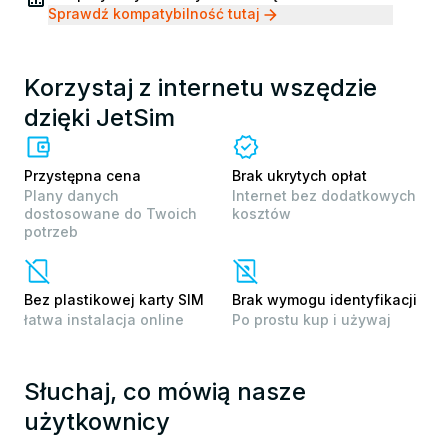
Sprawdź kompatybilność tutaj
Korzystaj z internetu wszędzie
dzięki JetSim
Przystępna cena
Brak ukrytych opłat
Plany danych
Internet bez dodatkowych
dostosowane do Twoich
kosztów
potrzeb
Bez plastikowej karty SIM
Brak wymogu identyfikacji
łatwa instalacja online
Po prostu kup i używaj
Słuchaj, co mówią nasze
użytkownicy