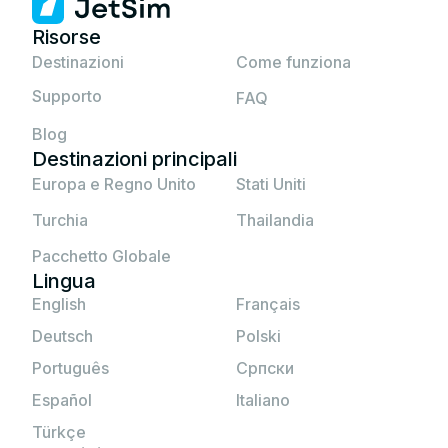
pronto ad usarlo.
Prova a installare la tua eSIM
manualmente (le istruzioni sono fornite
Risorse
insieme al codice QR).
Destinazioni
Come funziona
Se nessuna delle soluzioni precedenti
funziona, per favore
contatta il supporto
Supporto
FAQ
JetSim.
Blog
Destinazioni principali
Europa e Regno Unito
Stati Uniti
Turchia
Thailandia
Pacchetto Globale
Lingua
English
Français
Deutsch
Polski
Português
Српски
Español
Italiano
Türkçe